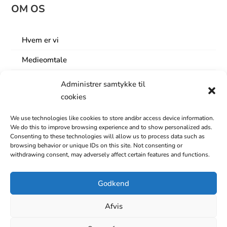
OM OS
Hvem er vi
Medieomtale
Lokaler
Administrer samtykke til
cookies
Nyhedsbrev
Årets Business Event
We use technologies like cookies to store and/or access device information.
We do this to improve browsing experience and to show personalized ads.
Consenting to these technologies will allow us to process data such as
Bestyrelse og repræsentantsskab
browsing behavior or unique IDs on this site. Not consenting or
withdrawing consent, may adversely affect certain features and functions.
Om området
Rapport om erhvervslivet
Godkend
Samarbejde
Afvis
Medarbejdere