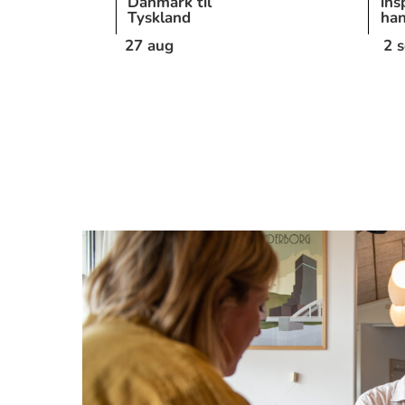
Danmark til
ins
Tyskland
han
27 aug
2 