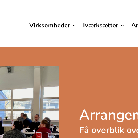
Virksomheder
Iværksætter
A
Arrangem
Få overblik o