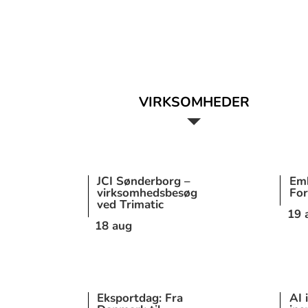
VIRKSOMHEDER
JCI Sønderborg –
Emb
virksomhedsbesøg
For
ved Trimatic
19 
18 aug
Eksportdag: Fra
AI 