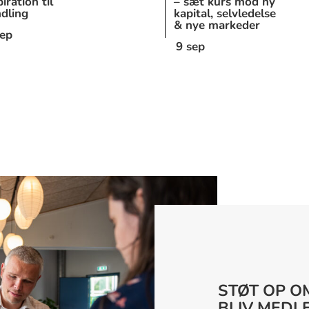
piration til
– sæt kurs mod ny
dling
kapital, selvledelse
& nye markeder
sep
9 sep
STØT OP O
BLIV MEDL