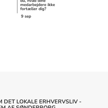
du, hvad dine
medarbejdere ikke
fortæller dig?
9 sep
M DET LOKALE ERHVERVSLIV -
EM AF SØNDERBORG