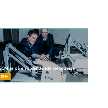
GCM er på en spændende vækstrejse
SMV