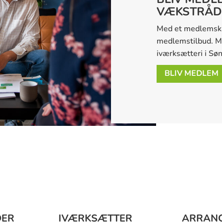
VÆKSTRÅD
Med et medlemskab
medlemstilbud. Men
iværksætteri i Sø
BLIV MEDLEM
DER
IVÆRKSÆTTER
ARRAN