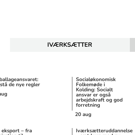
IVÆRKSÆTTER
allageansvaret:
Socialøkonomisk
stå de nye regler
Folkemøde i
Kolding: Socialt
aug
ansvar er også
arbejdskraft og god
forretning
20 aug
i eksport – fra
Iværksætteruddannelse