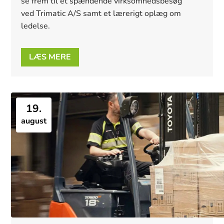
se frem til et spændende virksomhedsbesøg 
ved Trimatic A/S samt et lærerigt oplæg om 
ledelse.
LÆS MERE
19.
august