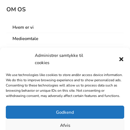
OM OS
Hvem er vi
Medieomtale
Lokaler
Administrer samtykke til
Nyhedsbrev
cookies
Årets Business Event
We use technologies like cookies to store and/or access device information.
We do this to improve browsing experience and to show personalized ads.
Bestyrelse og repræsentantsskab
Consenting to these technologies will allow us to process data such as
browsing behavior or unique IDs on this site. Not consenting or
Om området
withdrawing consent, may adversely affect certain features and functions.
Rapport om erhvervslivet
Godkend
Samarbejde
Afvis
Medarbejdere