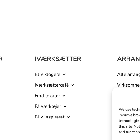
R
IVÆRKSÆTTER
ARRAN
Bliv klogere
Alle arra
Iværksættercafé
Virksomhe
Find lokaler
Kurser og 
Få værktøjer
9
We use techn
improve brow
Bliv inspireret
technologies
this site. N
and function