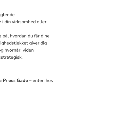
ligtende
e i din virksomhed eller
 på, hvordan du får dine
ghedstjekket giver dig
og hvornår, viden
sstrategisk.
e Priess Gade
–
enten hos