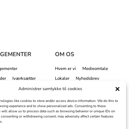
GEMENTER
OM OS
ngementer
Hvem er vi
Medieomtale
der
Iværksætter
Lokaler
Nyhedsbrev
læring
Årets Business Event
Administrer samtykke til cookies
Bestyrelse og
ologies like cookies to store and/or access device information. We do this to
repræsentantsskab
sing experience and to show personalized ads. Consenting to these
 will allow us to process data such as browsing behavior or unique IDs on
Om området
ot consenting or withdrawing consent, may adversely affect certain features
s.
Rapport om erhvervslivet