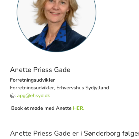
Anette Priess Gade
Forretningsudvikler
Forretningsudvikler, Erhvervshus Sydjylland
@:
apg@ehsyd.dk
Book et møde med Anette
HER.
Anette Priess Gade
er i Sønderborg følg