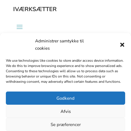
IVÆRKSÆTTER
Administrer samtykke til
ARRANGEMENTER
cookies
We use technologies like cookies to store and/or access device information.
We do this to improve browsing experience and to show personalized ads.
Consenting to these technologies will allow us to process data such as
browsing behavior or unique IDs on this site. Not consenting or
OM OS
withdrawing consent, may adversely affect certain features and functions.
Godkend
Afvis
Se præferencer
Cookie- og privatlivspolitik