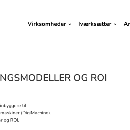
Virksomheder
Iværksætter
A
INGSMODELLER OG ROI
nbyggere til
maskiner (DigiMachine).
r og ROI.