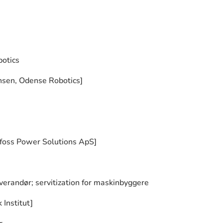
botics
nsen, Odense Robotics]
nfoss Power Solutions ApS]
everandør; servitization for maskinbyggere
 Institut]