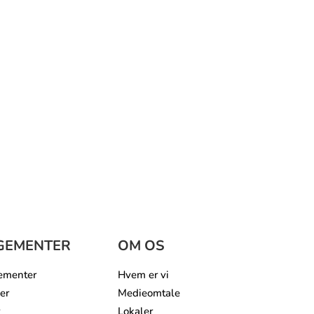
GEMENTER
OM OS
ementer
Hvem er vi
er
Medieomtale
Lokaler