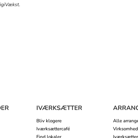
igiVækst.
DER
IVÆRKSÆTTER
ARRAN
Bliv klogere
Alle arrang
Iværksættercafé
Virksomhed
Find lokaler
Iværksætter