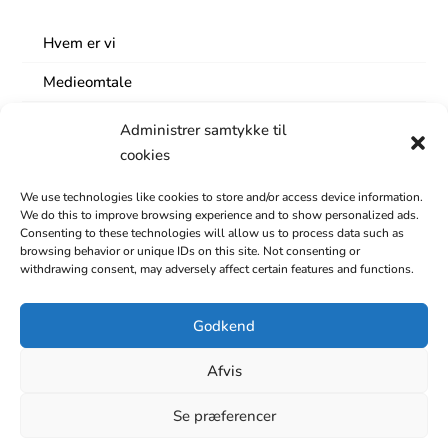
Hvem er vi
Medieomtale
Lokaler
Administrer samtykke til
cookies
Nyhedsbrev
We use technologies like cookies to store and/or access device information.
Årets Business Event
We do this to improve browsing experience and to show personalized ads.
Consenting to these technologies will allow us to process data such as
Bestyrelse og repræsentantsskab
browsing behavior or unique IDs on this site. Not consenting or
withdrawing consent, may adversely affect certain features and functions.
Om området
Rapport om erhvervslivet
Godkend
Samarbejde
Afvis
Medarbejdere
Se præferencer